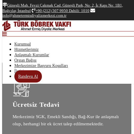
Top
Güneşli Mah. Fevzi Çakmak Cad. Güneşli Park, No: 2, İç Kapı No: 1B1,
Bağcılar, İstanbul
+90 (212) 507 9950 Dahili: 1010
Anasayfa
info@ahmetermisdiyalizmerkezi.com.tr
Kurumsal
Hizmetlerimiz
Anlaşmalı Kurumlar
Organ Bağışı
Merkezimize Başvuru Koşulları
Kurumsal
İletişim
Hizmetlerimiz
Randevu Al
Anlaşmalı Kurumlar
Organ Bağışı
Merkezimize Başvuru Koşulları
İletişim
Randevu Al
Ücretsiz Tedavi
Merkezimiz SGK, Emekli Sandığı, Bağ-Kur ile anlaşmalı
olup, herhangi bir ek ücret talep edilmemektedir.